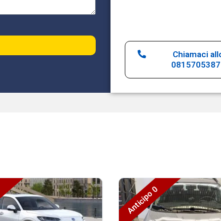
Chiamaci all
0815705387
0
Anticipo 0