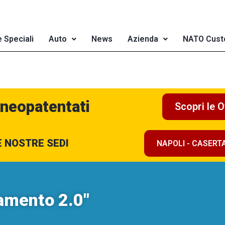
e Speciali
Auto
News
Azienda
NATO Cust
 neopatentati
Scopri le O
E NOSTRE SEDI
NAPOLI - CASERT
iamento 2.0"