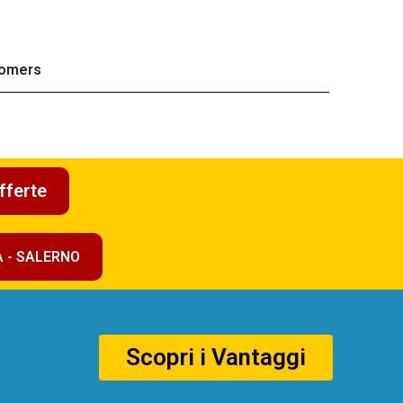
omers
fferte
A - SALERNO
Scopri i Vantaggi