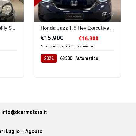
14
17
Fiat Panda Cross 1.0 FireFly S&S Hybrid cross
Honda Jazz 1.5 Hev Executive eCVT
€15.900
€16.900
*con finanziamento 2.0 e rottamazione
2022
63500
Automatico
Benzina
front
info@dcarmotors.it
ri Luglio – Agosto