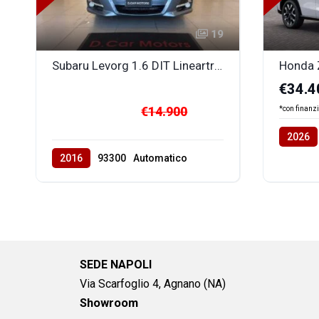
19
Subaru Levorg 1.6 DIT Lineartronic Sport Unlimited
€34.4
€14.900
*con finanz
2026
Benzina
2016
93300
Automatico
Benzina
allrad
SEDE NAPOLI
Via Scarfoglio 4, Agnano (NA)
Showroom