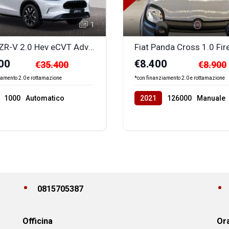
1
Honda ZR-V 2.0 Hev eCVT Advance
00
€8.400
€35.400
€8.900
iamento 2.0 e rottamazione
*con finanziamento 2.0 e rottamazione
1000
Automatico
2021
126000
Manuale
front
Benzina
front
0815705387
Officina
Ora