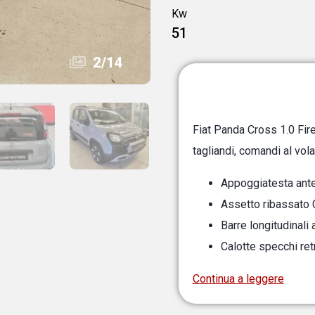
Kw
51
3
/
14
Fiat Panda Cross 1.0 Fir
tagliandi, comandi al vol
Appoggiatesta anter
Assetto ribassato
Barre longitudinali 
Calotte specchi ret
Continua a leggere