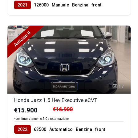
2021
126000
Manuale
Benzina
front
Anticipo 0
17
Honda Jazz 1.5 Hev Executive eCVT
€16.900
€15.900
*con finanziamento 2.0 e rottamazione
2022
63500
Automatico
Benzina
front