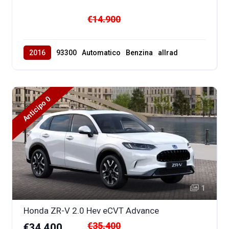
€14.900
2016
93300
Automatico
Benzina
allrad
Anticipo 0
1
Honda ZR-V 2.0 Hev eCVT Advance
€35.400
€34.400