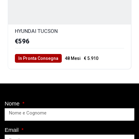
HYUNDAI TUCSON
€596
In Pronta Consegna
48 Mesi
€ 5.910
40000 Km Totali
Nome
Email