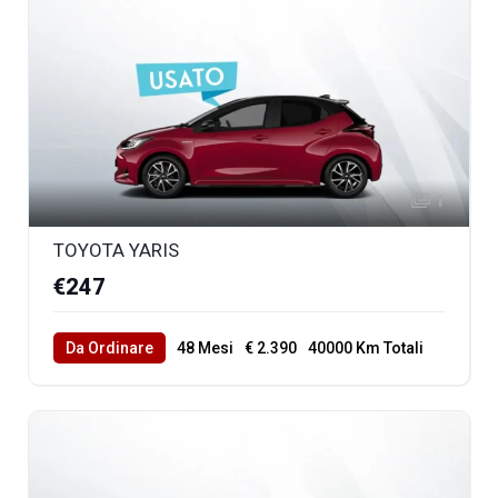
1
TOYOTA YARIS
€247
Da Ordinare
48 Mesi
€ 2.390
40000 Km Totali