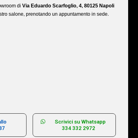
showroom di
Via Eduardo Scarfoglio, 4, 80125 Napoli
ostro salone,
prenotando un appuntamento in sede.
llo
Scrivici su Whatsapp
87
334 332 2972