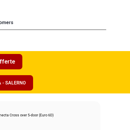
omers
fferte
A - SALERNO
cta Cross over 5-door (Euro 6D)