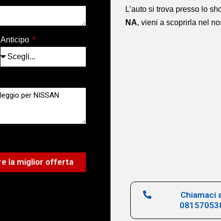
L’auto si trova presso lo 
NA
,
vieni a scoprirla nel n
Anticipo
e la miglior offerta
Chiamaci a
08157053