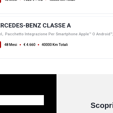
RCEDES-BENZ CLASSE A
el
,
Pacchetto Integrazione Per Smartphone Apple™ O Android™,
48 Mesi
€ 4.660
40000 Km Totali
Scopri