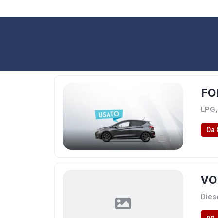
FO
LPG
,
Da 
1
VO
Diese
no