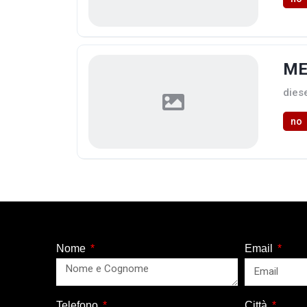
ME
dies
no
Nome
Email
Telefono
Città