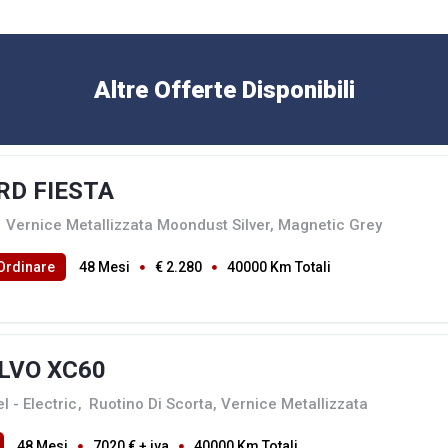
Altre Offerte Disponibili
RD FIESTA
Vernice Metallizzata Moondust Silver, Magnetic Grey
Ordinare
48 Mesi
€ 2.280
40000 Km Totali
LVO XC60
l - Electric
,
Ruotino Di Scorta, Vernice Metallizzata
48 Mesi
7020 € + iva
40000 Km Totali