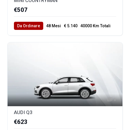
MINI COUNTRYMAN
€507
Da Ordinare
48 Mesi
€ 5.140
40000 Km Totali
1
AUDI Q3
€623