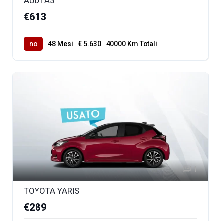
AUDI A3
€613
no
48 Mesi
€ 5.630
40000 Km Totali
1
TOYOTA YARIS
€289