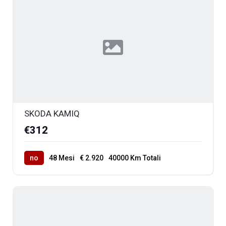
SKODA KAMIQ
€312
no
48 Mesi
€ 2.920
40000 Km Totali