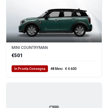
1
MINI COUNTRYMAN
€501
In Pronta Consegna
48 Mesi
€ 4.600
40000 Km Totali