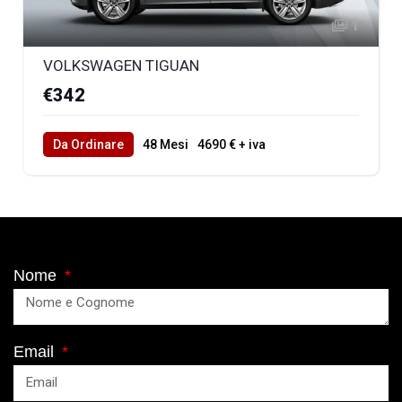
1
VOLKSWAGEN TIGUAN
€342
Da Ordinare
48 Mesi
4690 € + iva
40000 Km Totali
Nome
Email