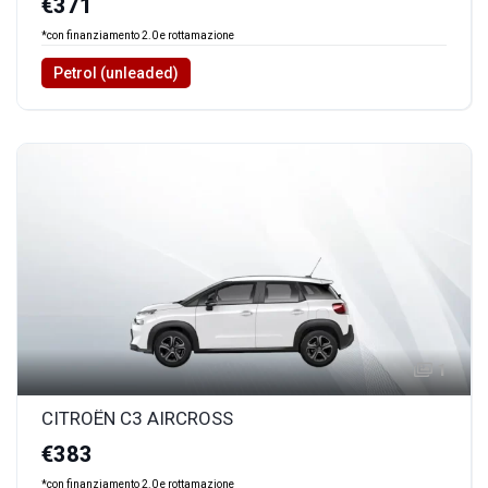
€371
*con finanziamento 2.0 e rottamazione
Petrol (unleaded)
1
CITROËN C3 AIRCROSS
€383
*con finanziamento 2.0 e rottamazione