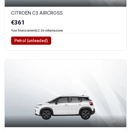
CITROËN C3 AIRCROSS
€361
*con finanziamento 2.0 e rottamazione
Petrol (unleaded)
1