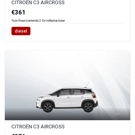
CITROËN C3 AIRCROSS
€361
*con finanziamento 2.0 e rottamazione
diesel
1
CITROËN C3 AIRCROSS