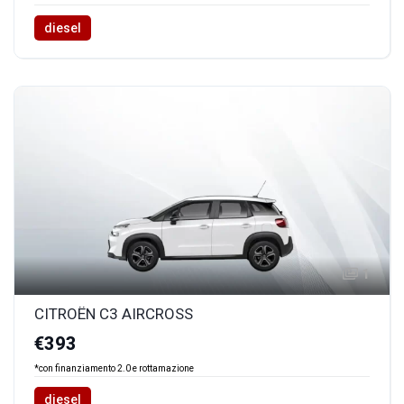
diesel
1
CITROËN C3 AIRCROSS
€393
*con finanziamento 2.0 e rottamazione
diesel