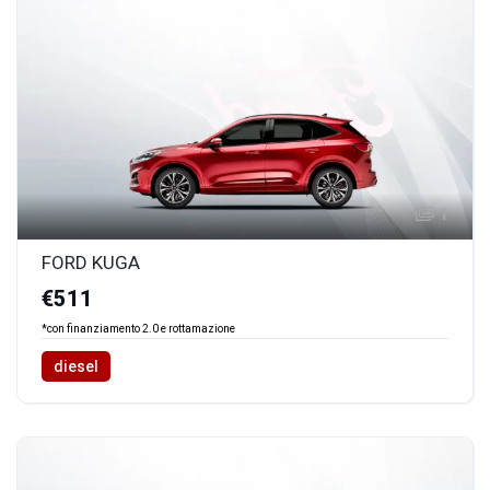
1
FORD KUGA
€511
*con finanziamento 2.0 e rottamazione
diesel