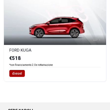
1
FORD KUGA
€518
*con finanziamento 2.0 e rottamazione
diesel