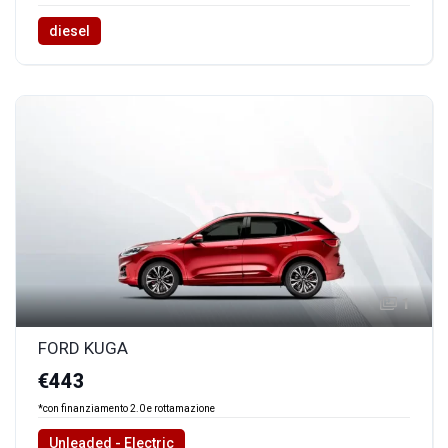
diesel
1
FORD KUGA
€443
*con finanziamento 2.0 e rottamazione
Unleaded - Electric