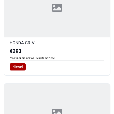
HONDA CR-V
€293
*con finanziamento 2.0 e rottamazione
diesel