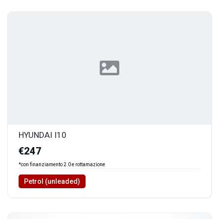
HYUNDAI I10
€247
*con finanziamento 2.0 e rottamazione
Petrol (unleaded)