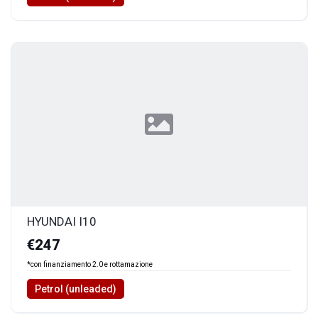
HYUNDAI I10
€247
*con finanziamento 2.0 e rottamazione
Petrol (unleaded)