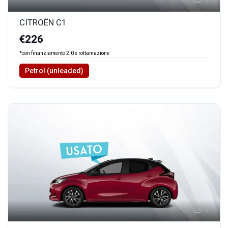
CITROËN C1
€226
*con finanziamento 2.0 e rottamazione
Petrol (unleaded)
1