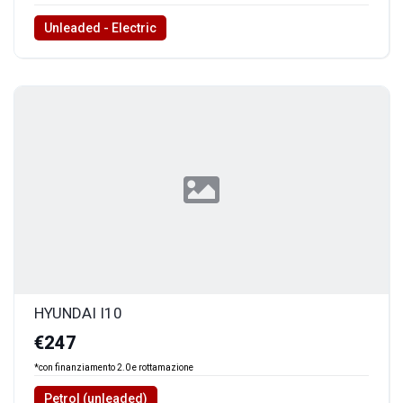
Unleaded - Electric
HYUNDAI I10
€247
*con finanziamento 2.0 e rottamazione
Petrol (unleaded)