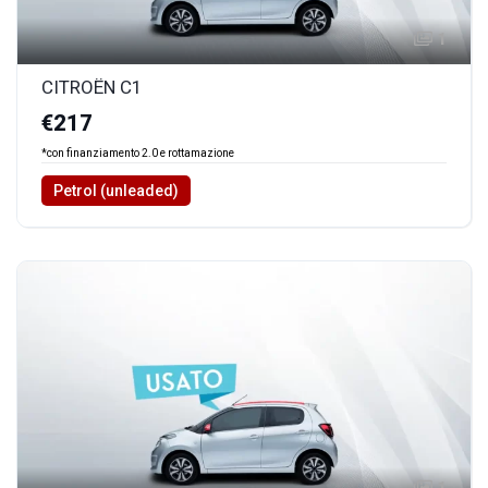
1
CITROËN C1
€217
*con finanziamento 2.0 e rottamazione
Petrol (unleaded)
1