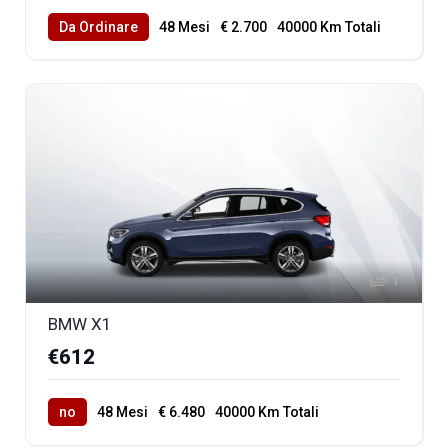
Da Ordinare
48 Mesi
€ 2.700
40000 Km Totali
1
BMW X1
€612
no
48 Mesi
€ 6.480
40000 Km Totali