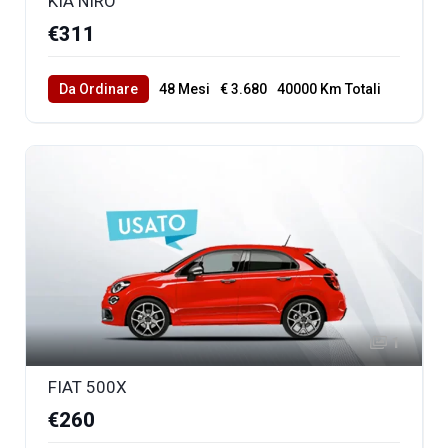
KIA NIRO
€311
Da Ordinare
48 Mesi
€ 3.680
40000 Km Totali
1
FIAT 500X
€260